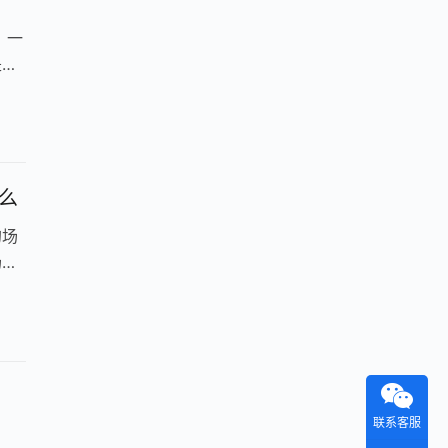
，一
是当
么
的场
场景
联系客服