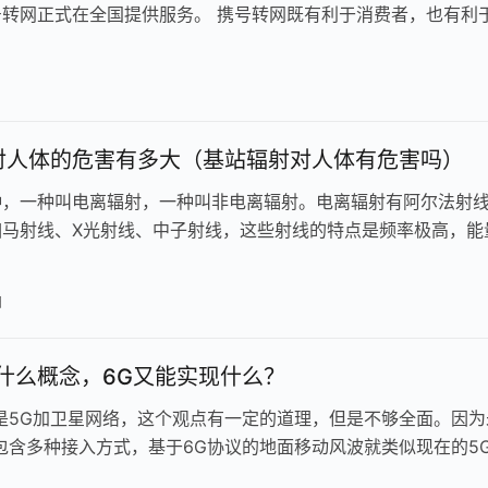
号转网正式在全国提供服务。 携号转网既有利于消费者，也有利
，让三大运营商能够实现…
对人体的危害有多大（基站辐射对人体有危害吗）
种，一种叫电离辐射，一种叫非电离辐射。电离辐射有阿尔法射
伽马射线、X光射线、中子射线，这些射线的特点是频率极高，能
打破人体的化学键，剂量高时会致…
日
什么概念，6G又能实现什么？
是5G加卫星网络，这个观点有一定的道理，但是不够全面。因为
包含多种接入方式，基于6G协议的地面移动风波就类似现在的5
网络，另外还有无人机的通…