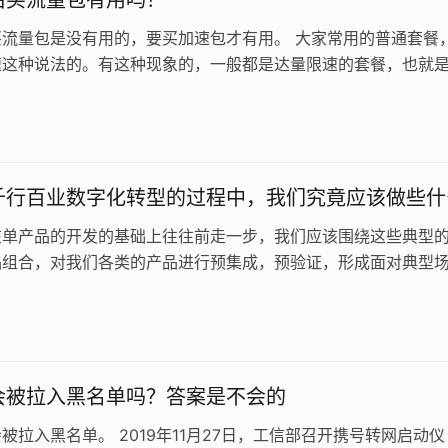
买流量包是没有用的，要买加速包才有用。 大家常用的普通套餐
速这种说法的。有这种现象的，一般都是达量限速的套餐，也就
到一定阈值后，会自动触发限速…
千行百业数字化转型的过程中，我们究竟应该做些什
在单产品的开发的基础上往往前走一步，我们应该围绕这些典型
品组合，对我们各类的产品进行预集成，预验证，形成面对典型
，比如说数据中心，智慧园区等一…
日
会被拉入黑名单吗？答案是不会的
被拉入黑名单。 2019年11月27日，工信部召开携号转网启动仪