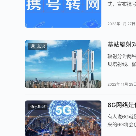
式，宣布携
化市场结构
2023年 1月 27日
基站辐射
通讯知识
辐射分为两
贝塔射线、
集中，可以
2022年 11月 29
6G网络是
通讯知识
有人说6G就
来的6G将会
上卫星通信