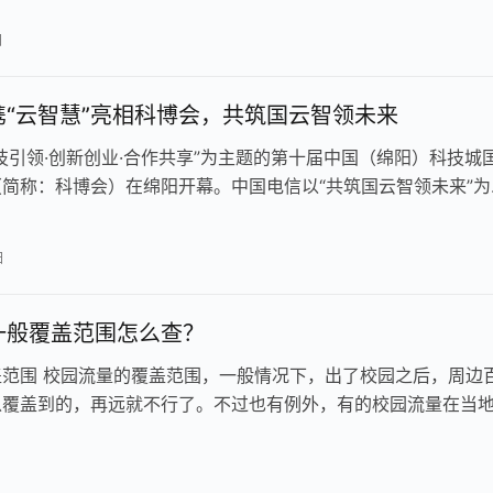
日
携“云智慧”亮相科博会，共筑国云智领未来
技引领·创新创业·合作共享”为主题的第十届中国（绵阳）科技城
简称：科博会）在绵阳开幕。中国电信以“共筑国云智领未来”为
科博会。 中国电信四…
日
一般覆盖范围怎么查？
盖范围 校园流量的覆盖范围，一般情况下，出了校园之后，周边
以覆盖到的，再远就不行了。不过也有例外，有的校园流量在当
以用。 虽然说现在运营商的…