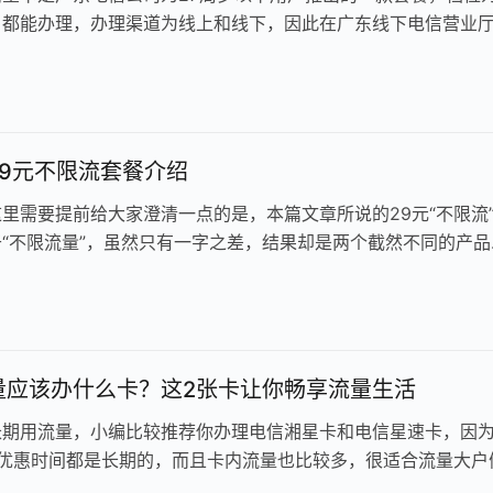
户都能办理，办理渠道为线上和线下，因此在广东线下电信营业
P上面都能够办理，值得注…
29元不限流套餐介绍
里需要提前给大家澄清一点的是，本篇文章所说的29元“不限流
“不限流量”，虽然只有一字之差，结果却是两个截然不同的产品
的是，现在没有“不限流…
量应该办什么卡？这2张卡让你畅享流量生活
长期用流量，小编比较推荐你办理电信湘星卡和电信星速卡，因
餐优惠时间都是长期的，而且卡内流量也比较多，很适合流量大户
让你从此不再心疼流量费，那么接…