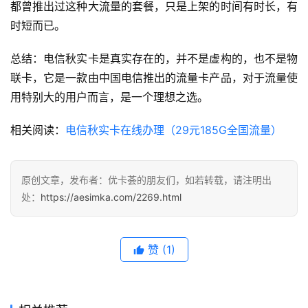
联
都曾推出过这种大流量的套餐，只是上架的时间有时长，有
通
时短而已。
套
餐
总结：电信秋实卡是真实存在的，并不是虚构的，也不是物
联卡，它是一款由中国电信推出的流量卡产品，对于流量使
通
用特别大的用户而言，是一个理想之选。
讯
知
相关阅读：
电信秋实卡在线办理（29元185G全国流量）
识
热
原创文章，发布者：优卡荟的朋友们，如若转载，请注明出
门
处：
https://aesimka.com/2269.html
文
章
赞
(1)
手
机
资