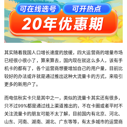
热
门
流
量
卡
其实随着我国人口增长速度的放缓，四大运营商的增量市场
移
已经很小很小了，算来算去，国内现在就这么多人，该有手
动
机卡的都有了，各个运营商想要增加自己的用户量，目前比
套
较好的办法或许就是通过推出这种大流量卡的方式，来吸引
餐
更多的新用户了。
电
而电信秋实卡只是其中之一，类似的流量卡其实还有很多，
信
只不过99%都是通过线上渠道推出的，不在卡圈或者平时不
套
关注流量卡的朋友可能不太了解，目前国内有北京、河北、
餐
山东、河南、湖南、湖北、广东等等，有太多城市的运营商