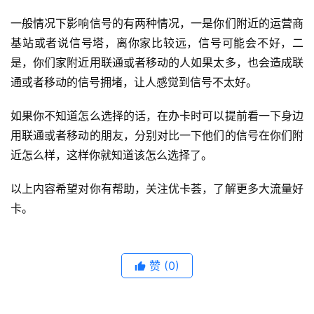
动
一般情况下影响信号的有两种情况，一是你们附近的运营商
套
基站或者说信号塔，离你家比较远，信号可能会不好，二
餐
是，你们家附近用联通或者移动的人如果太多，也会造成联
通或者移动的信号拥堵，让人感觉到信号不太好。
电
信
如果你不知道怎么选择的话，在办卡时可以提前看一下身边
套
餐
用联通或者移动的朋友，分别对比一下他们的信号在你们附
近怎么样，这样你就知道该怎么选择了。
联
以上内容希望对你有帮助，关注优卡荟，了解更多大流量好
通
套
卡。
餐
通
赞
(0)
讯
知
识