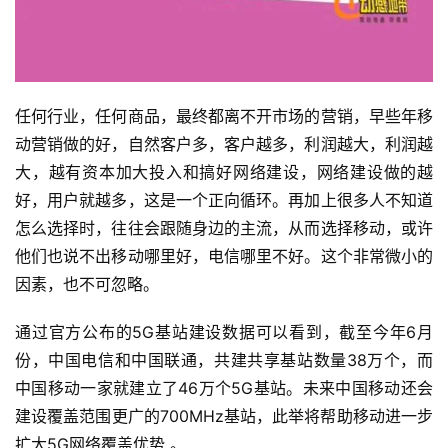
移
动
套
餐
任何行业，任何商品，最终都离不开市场的营销，早些年移
动营销做的好，自然客户多，客户越多，利润越大，利润越
电
大，越有资本加大投入和搞好网络建设，网络建设做的越
信
套
好，用户就越多，这是一个正向循环。再加上很多人不知道
餐
怎么选择时，往往会跟随身边的主流，从而选择移动，或许
他们也说不出移动哪里好，电信哪里不好。这个非常微小的
联
因素，也不可忽略。
通
套
通过官方公布的5G基站建设数据可以看到，截至今年6月
餐
份，中国电信和中国联通，共建共享基站数量38万个，而
中国移动一家就建立了46万个5G基站。未来中国移动还会
通
建设覆盖范围更广的700MHz基站，此举将帮助移动进一步
讯
扩大5G网络覆盖优势 。