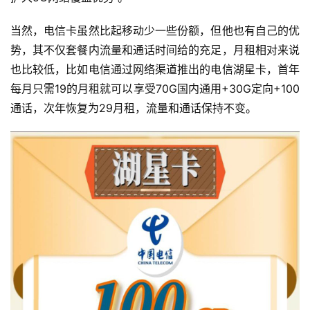
知
识
当然，电信卡虽然比起移动少一些份额，但他也有自己的优
势，其不仅套餐内流量和通话时间给的充足，月租相对来说
热
也比较低，比如电信通过网络渠道推出的电信湖星卡，首年
门
每月只需19的月租就可以享受70G国内通用+30G定向+100
文
章
通话，次年恢复为29月租，流量和通话保持不变。
手
机
资
讯