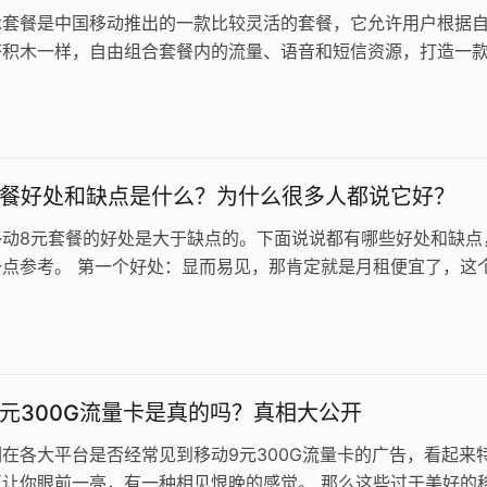
木套餐是中国移动推出的一款比较灵活的套餐，它允许用户根据
搭积木一样，自由组合套餐内的流量、语音和短信资源，打造一
套餐。 例如，你可以组合一个…
套餐好处和缺点是什么？为什么很多人都说它好？
移动8元套餐的好处是大于缺点的。下面说说都有哪些好处和缺点
一点参考。 第一个好处：显而易见，那肯定就是月租便宜了，这
动为老年人推出的。但是现在由…
元300G流量卡是真的吗？真相大公开
在各大平台是否经常见到移动9元300G流量卡的广告，看起来
至让你眼前一亮，有一种相见恨晚的感觉。 那么这些过于美好的