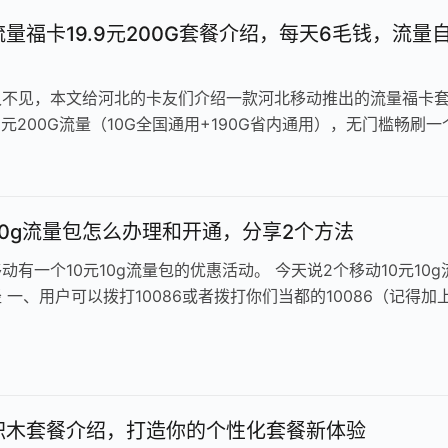
量福卡19.9元200G套餐介绍，每天6毛钱，流量
久不见，本文给河北的卡友们介绍一款河北移动推出的流量福卡
.9元200G流量（10G全国通用+190G省内通用），无门槛畅刷一
不到7毛钱，刷短视…
10g流量包怎么办理和开通，分享2个方法
动有一个10元10g流量包的优惠活动。 今天说2个移动10元10g
 一、用户可以拨打10086或者拨打你们当都的10086（记得加
客服自己…
积木套餐介绍，打造你的个性化套餐新体验