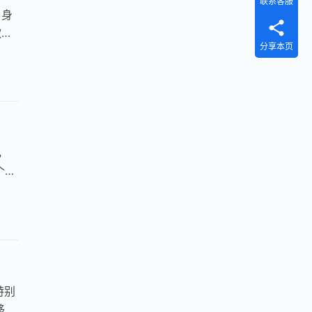
联系客服
自身
款属
分享本页
，
个套
特别
移动