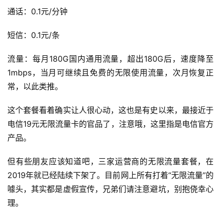
通话：0.1元/分钟
短信：0.1元/条
流量：每月180G国内通用流量，超出180G后，速度降至
首
1mbps，当月可继续且免费的无限使用流量，次月恢复正
页
常，以此类推。
热
这个套餐看着确实让人很心动，这也是有史以来，最接近于
门
电信19元无限流量卡的官品了，注意哦，这里指是电信官方
流
产品。
量
卡
但有些朋友应该知道吧，三家运营商的无限流量套餐，在
2019年就已经陆续下架了。目前网上所有打着“无限流量”的
移
噱头，其实都是虚假宣传，兄弟们请注意避坑，别抱侥幸心
动
套
理。
餐