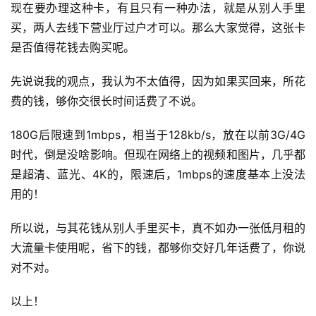
现在要办理这种卡，有且只有一种办法，就是从别人手里
电
买，两人去线下营业厅过户才可以。那么大家觉得，这张卡
信
是否值得花钱去购买呢。
套
餐
先说说我的观点，我认为不太值得，因为如果买回来，所花
费的钱，够你交很长时间话费了不说。
联
通
180G后限速到1mbps，相当于128kb/s，放在以前3G/4G
套
时代，倒是没啥影响。但现在网络上的视频和图片，几乎都
餐
是超清、蓝光、4K的，限速后，1mbps的速度基本上没法
用的！
通
讯
所以说，与其花钱从别人手里买卡，真不如办一张低月租的
知
大流量卡使用呢，省下的钱，都够你交好几年话费了，你说
识
对不对。
热
以上！
门