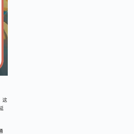
，这
延
通