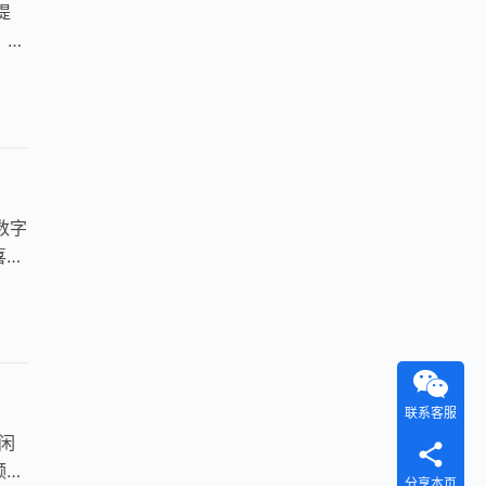
提
，不
数字
喜，
联系客服
闲
频、
分享本页