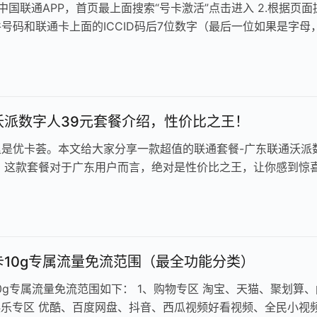
开中国联通APP，首页最上面搜索“号卡激活”点击进入 2.根据页面
号码和联通卡上面的ICCID码后7位数字（最后一位如果是字母
写7位数字）…
沃派数字人39元套餐介绍，性价比之王！
里是优卡荟。本文给大家分享一款超值的联通套餐-广东联通沃派
。这款套餐对于广东用户而言，绝对是性价比之王，让你感到惊
们一起来看看它的具体内容吧…
卡10g专属流量免流范围（最全功能分类）
0g专属流量免流范围如下： 1、购物专区 淘宝、天猫、聚划算、
娱乐专区 优酷、百度网盘、抖音、西瓜视频好看视频、全民小视