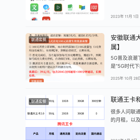
网易云音乐、
2023年 11月 1日
安徽联通大
联通套餐
属】
5G普及浪
是”5G时代
量！这款…
2025年 10月 28
联通王卡
联通套餐
很多人问联
的月租，以
区别吗，其