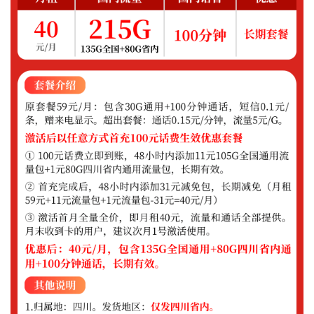
热
门
流
量
卡
移
动
套
餐
电
信
套
餐
联
通