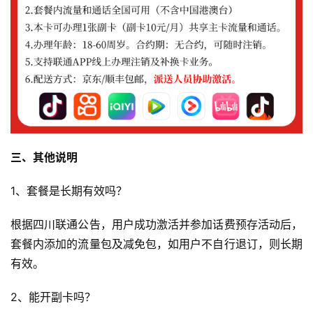
套
餐
通
讯
知
识
热
三、其他说明
门
文
1、套餐是长期有效吗？
章
根据四川联通公告，用户成功激活并参加话费预存活动后，
手
套餐内添加的流量包及减免包，如用户不自行退订，则长期
机
有效。
资
讯
2、能开副卡吗？