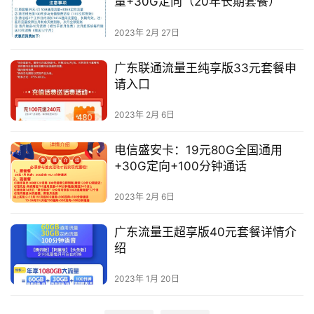
量+30G定向（20年长期套餐）
通
讯
2023年 2月 27日
知
识
广东联通流量王纯享版33元套餐申
请入口
热
2023年 2月 6日
门
文
电信盛安卡：19元80G全国通用
章
+30G定向+100分钟通话
手
2023年 2月 6日
机
资
广东流量王超享版40元套餐详情介
讯
绍
2023年 1月 20日