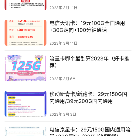
量
2023年 3月 11日
卡
电信天讯卡：19元100G全国通用
移
+30G定向+100分钟通话
动
套
2023年 3月 11日
餐
流量卡哪个最划算2023年（好卡推
电
荐）
信
套
2023年 3月 6日
餐
移动新青卡/新藏卡：29元150G国
内通用/39元200G国内通用
联
通
2023年 3月 3日
套
餐
电信京星卡：29元150G国内通用流